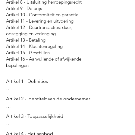
Artikel 8 - Uitsluiting herroepingsrecht
Artikel 9 - De prijs
Artikel 10 - Conformiteit en garantie
Artikel 11 - Levering en uitvoering
Artikel 12 - Duurtransacties: duur,
opzegging en verlenging
Artikel 13 - Betaling
Artikel 14 - Klachtenregeling
Artikel 15 - Geschillen
Artikel 16 - Aanvullende of afwijkende
bepalingen
Artikel 1 - Definities

In deze voorwaarden wordt verstaan 
Artikel 2 - Identiteit van de ondernemer

onder:

Michi Play

Artikel 3 - Toepasselijkheid

1. Bedenktijd: de termijn waarbinnen 
Torenlaan 5A

de consument gebruik kan maken van 
1402AT Bussum

1. Deze algemene voorwaarden zijn 
zijn herroepingsrecht; Lees alles over 
Artikel 4 - Het aanbod

Nederland
