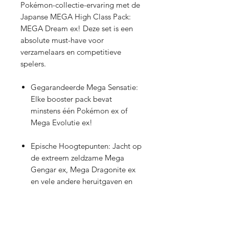
Pokémon-collectie-ervaring met de
Japanse MEGA High Class Pack:
MEGA Dream ex! Deze set is een
absolute must-have voor
verzamelaars en competitieve
spelers.
Gegarandeerde Mega Sensatie:
Elke booster pack bevat
minstens één Pokémon ex of
Mega Evolutie ex!
Epische Hoogtepunten: Jacht op
de extreem zeldzame Mega
Gengar ex, Mega Dragonite ex
en vele andere heruitgaven en
nieuwe kaarten in luxe
afwerkingen.
Nieuwe Rarity: Ontdek de