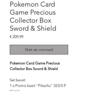
Pokemon Card
Game Precious
Collector Box
Sword & Shield
Prijs
€ 209,99
Niet op voorraad
Pokemon Card Game Precious
Collector Box Sword & Shield
Set bevat:
1 x Promo kaart "Pikachu" 323/S-P
(Holo)
1 x Display frame
1 x Card binder map
1 x Deck box