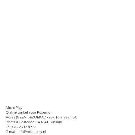
Michi Play
Online winkel voor Pokemon
Adres (GEEN BEZOEKADRES): Torenlaan 5A
Plaats & Postcode: 1402 AT Bussum
Tel: 06 - 23 13 49 55
E-mail: info@michiplay.nl