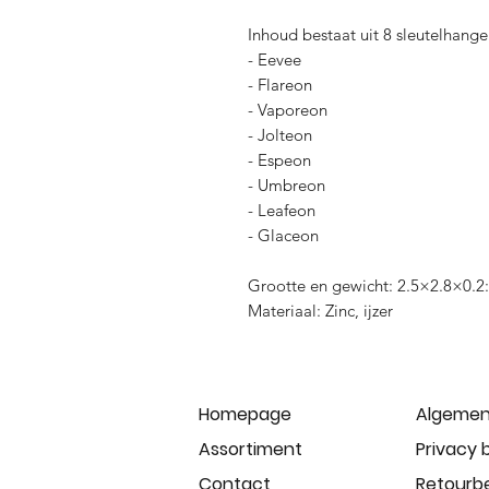
Inhoud bestaat uit 8 sleutelhanger
- Eevee
- Flareon
- Vaporeon
- Jolteon
- Espeon
- Umbreon
- Leafeon
- Glaceon
Grootte en gewicht: 2.5×2.8×0.2
Materiaal: Zinc, ijzer
Homepage
Algemen
Assortiment
Privacy 
Contact
Retourbe