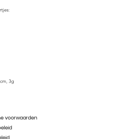
tjes:
:cm, 3g
e voorwaarden
beleid
leid