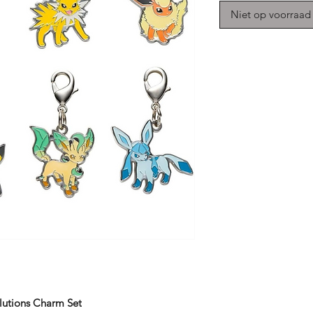
Niet op voorraad
lutions Charm Set