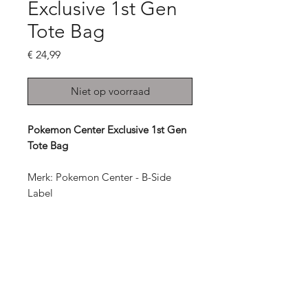
Exclusive 1st Gen
Tote Bag
Prijs
€ 24,99
Niet op voorraad
Pokemon Center Exclusive 1st Gen
Tote Bag
Merk: Pokemon Center - B-Side
Label
Grootte en gewicht: 40×39×11 cm,
110g
Materiaal: Katoen
Michi Play
Online winkel voor Pokemon