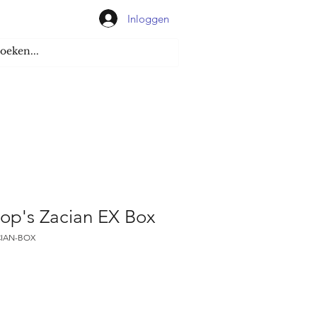
Inloggen
p's Zacian EX Box
CIAN-BOX