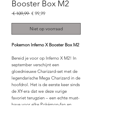
Booster Box M2
Normale
Verkoopprijs
 € 109,99 
€ 99,99
prijs
Niet op voorraad
Pokemon Inferno X Booster Box M2
Bereid je voor op Inferno X M2! In
september verschijnt een
gloednieuwe Charizard-set met de
legendarische Mega Charizard in de
hoofdrol. Het is de eerste keer sinds
de XY-era dat we deze vurige
favoriet terugzien – een echte must-
have voor elke Pokémon-fan en
verzamelaar!
booster box = 30 booster packs