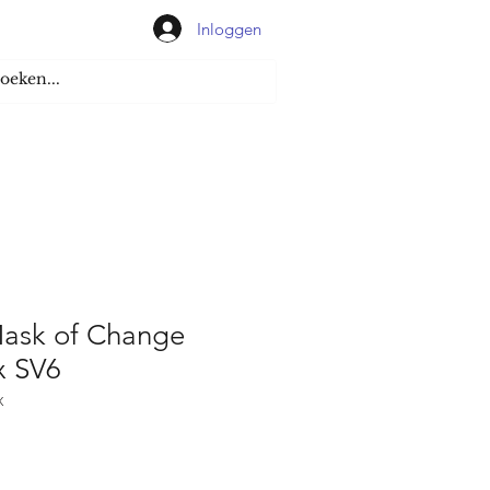
Inloggen
ask of Change
x SV6
X
koopprijs