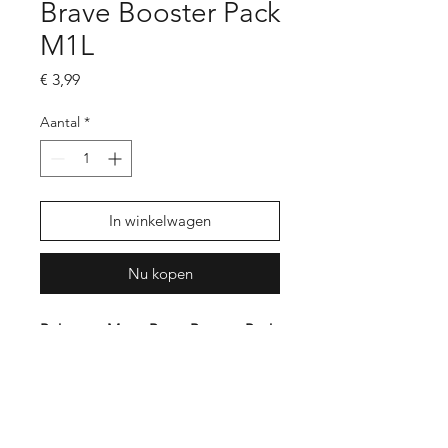
Brave Booster Pack
M1L
Prijs
€ 3,99
Aantal
*
In winkelwagen
Nu kopen
Pokemon Mega Brave Booster Pack
M1L
1 booster pack = 5 kaarten