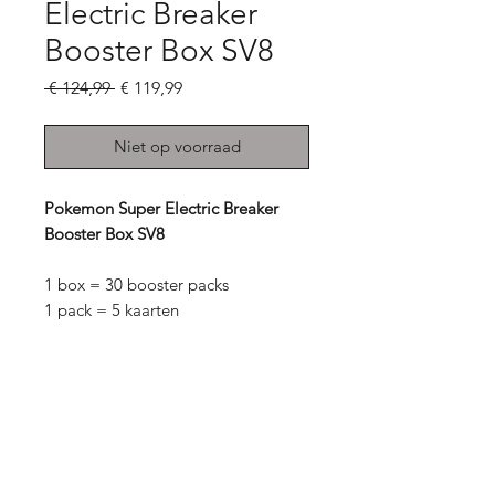
Electric Breaker
Booster Box SV8
Normale
Verkoopprijs
 € 124,99 
€ 119,99
prijs
Niet op voorraad
Pokemon Super Electric Breaker
Booster Box SV8
1 box = 30 booster packs
1 pack = 5 kaarten
12 Boxen bestellen = een sealed
case ontvangen!
Michi Play
Online winkel voor Pokemon