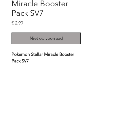
Miracle Booster
Pack SV7
Prijs
€ 2,99
Niet op voorraad
Pokemon Stellar Miracle Booster
Pack SV7
1 pack = 5 kaarten
Michi Play
Online winkel voor Pokemon
Adres (GEEN BEZOEKADRES): Torenlaan 5A
Plaats & Postcode: 1402 AT Bussum
Tel: 06 - 23 13 49 55
E-mail: info@michiplay.nl
KVK: 91623804