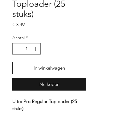
Toploader (25
stuks)
Prijs
€ 3,49
Aantal
*
In winkelwagen
Nu kopen
Ultra Pro Regular Toploader (25
stuks)
Bescherm jouw kaarten met deze
Utra Pro Toploaders! In 1 pakje
zitten er 25 toploaders, ideaal voor